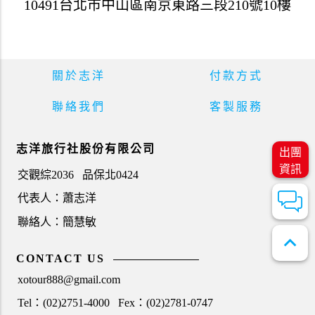
10491台北市中山區南京東路三段210號10樓
關於志洋
付款方式
聯絡我們
客製服務
志洋旅行社股份有限公司
出團
資訊
交觀綜2036
品保北0424
代表人：蕭志洋
聯絡人：簡慧敏
expand_less
CONTACT US
xotour888@gmail.com
Tel：(02)2751-4000
Fex：(02)2781-0747