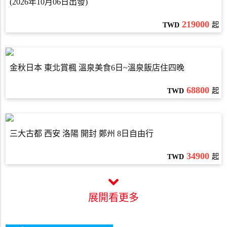
(2026年10月06日出發)
219000
TWD
起
金秋日本 東北賞楓 溫泉美食6日~溫泉飯店住四晚
68800
TWD
起
三大古都 西安 洛陽 開封 鄭州 8日自由行
34900
TWD
起
展開看更多