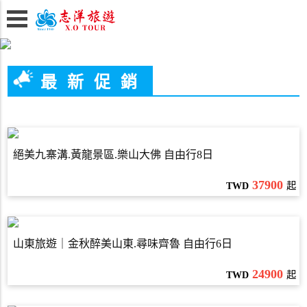
最新促銷
絕美九寨溝.黃龍景區.樂山大佛 自由行8日
37900
TWD
起
山東旅遊｜金秋醉美山東.尋味齊魯 自由行6日
24900
TWD
起