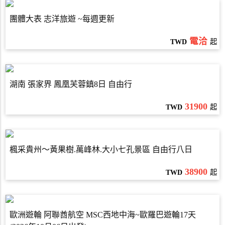
團體大表 志洋旅遊 ~每週更新
電洽
TWD
起
湖南 張家界 鳳凰芙蓉鎮8日 自由行
31900
TWD
起
楓采貴州～黃果樹.萬峰林.大小七孔景區 自由行八日
38900
TWD
起
歐洲遊輪 阿聯酋航空 MSC西地中海~歐羅巴遊輪17天