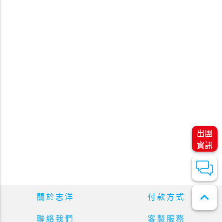
出團
資訊
expand_less
關於志洋
付款方式
聯絡我們
客製服務