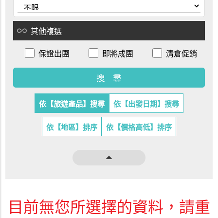
all_inclusive
其他複選
保證出團
即將成團
清倉促銷
依【旅遊產品】搜尋
依【出發日期】搜尋
依【地區】排序
依【價格高低】排序
arrow_drop_up
目前無您所選擇的資料，請重