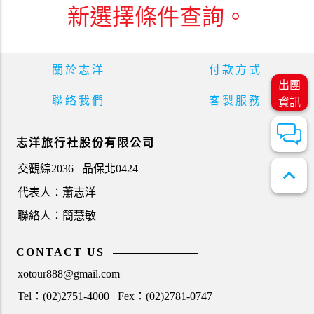
新選擇條件查詢。
關於志洋
付款方式
出團
聯絡我們
客製服務
資訊
志洋旅行社股份有限公司
交觀綜2036
品保北0424
expand_less
代表人：蕭志洋
聯絡人：簡慧敏
CONTACT US
xotour888@gmail.com
Tel：(02)2751-4000
Fex：(02)2781-0747