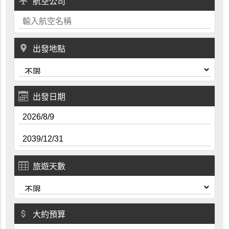
local_airport
航空公司
place
出發地點
出發日期
旅遊天數
attach_money
大約預算