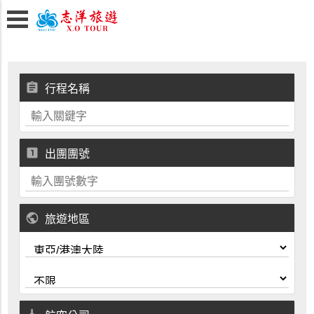
assignment
行程名稱
looks_one
出團團號
public
旅遊地區