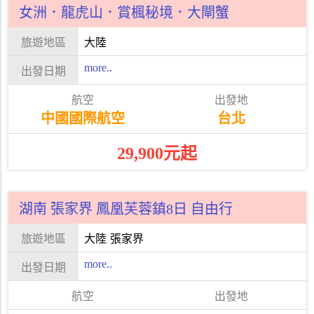
女洲．龍虎山．賞楓秘境．大閘蟹
大陸
more..
中國國際航空
台北
29,900元起
湖南 張家界 鳳凰芙蓉鎮8日 自由行
大陸
張家界
more..