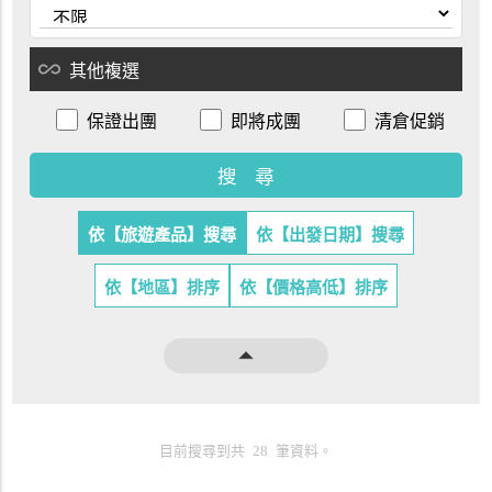
all_inclusive
其他複選
保證出團
即將成團
清倉促銷
依【旅遊產品】搜尋
依【出發日期】搜尋
依【地區】排序
依【價格高低】排序
arrow_drop_up
目前搜尋到共 28 筆資料。