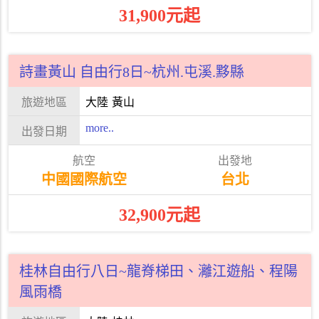
31,900元起
詩畫黃山 自由行8日~杭州.屯溪.黟縣
大陸
黃山
more..
中國國際航空
台北
32,900元起
桂林自由行八日~龍脊梯田、灕江遊船、程陽
風雨橋