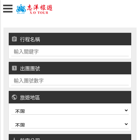
assignment
行程名稱
looks_one
出團團號
public
旅遊地區