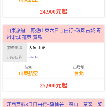
24,900元起
山東旅遊｜再遊山東六日自由行~琅琊古城.青
州宋城.蓬萊.青島
大陸
山東
more..
山東航空
台北
25,900元起
江西賞楓8日自由行~望仙谷．靈山．篁嶺．婺