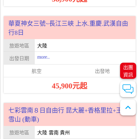
華夏神女三號~長江三峽 上水.重慶.武漢自由
行8日
大陸
more..
出團
資訊
45,900元起
expand_less
七彩雲南８日自由行 昆大麗+香格里拉+玉龍
雪山 (動車)
大陸
雲南 貴州