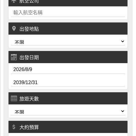
local_airport
航空公司
place
出發地點
出發日期
旅遊天數
attach_money
大約預算