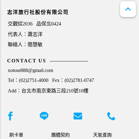
expand_less
志洋旅行社股份有限公司
交觀綜2036
品保北0424
代表人：蕭志洋
聯絡人：簡慧敏
CONTACT US
xotour888@gmail.com
Tel：(02)2751-4000
Fex：(02)2781-0747
Add：台北市南京東路三段210號10樓
刷卡單
團體契約
天氣查詢