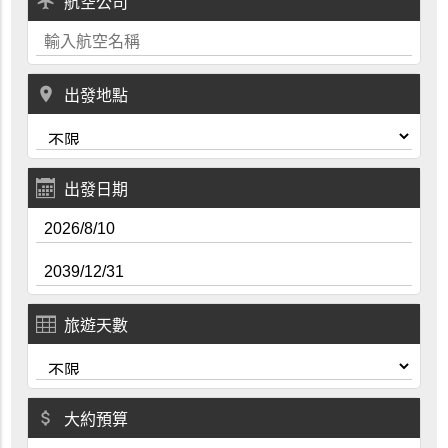
local_airport
航空公司
place
出發地點
出發日期
旅遊天數
attach_money
大約預算