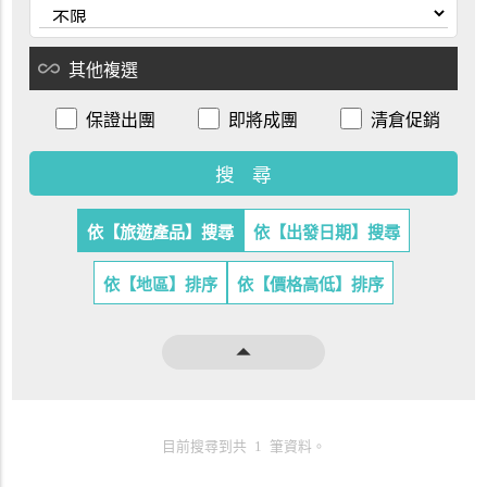
all_inclusive
其他複選
保證出團
即將成團
清倉促銷
依【旅遊產品】搜尋
依【出發日期】搜尋
依【地區】排序
依【價格高低】排序
arrow_drop_up
目前搜尋到共 1 筆資料。