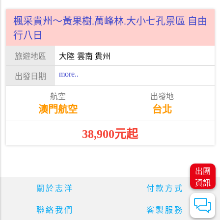
楓采貴州～黃果樹.萬峰林.大小七孔景區 自由
行八日
大陸
雲南 貴州
more..
澳門航空
台北
38,900元起
出團
資訊
關於志洋
付款方式
聯絡我們
客製服務