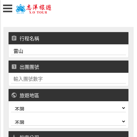
assignment
行程名稱
looks_one
出團團號
public
旅遊地區