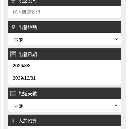
local_airport
航空公司
place
出發地點
出發日期
旅遊天數
attach_money
大約預算