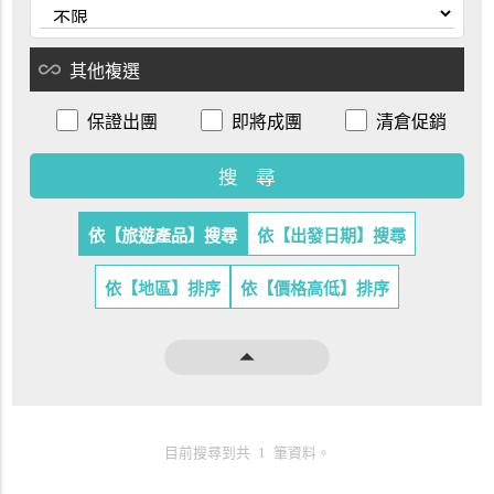
all_inclusive
其他複選
保證出團
即將成團
清倉促銷
依【旅遊產品】搜尋
依【出發日期】搜尋
依【地區】排序
依【價格高低】排序
arrow_drop_up
目前搜尋到共 1 筆資料。