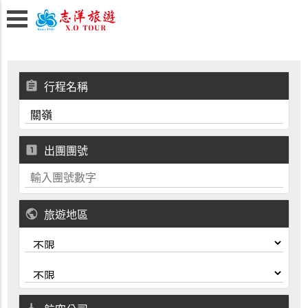
assignment
行程名稱
looks_one
出團團號
public
旅遊地區