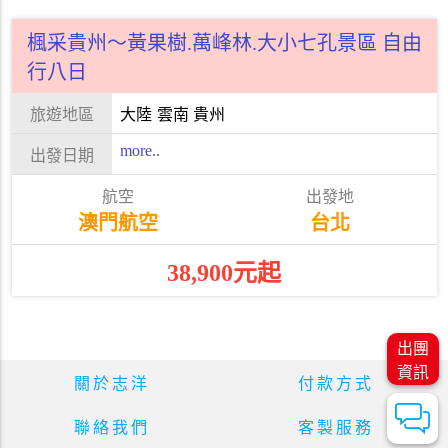
楓采貴州～黃果樹.萬峰林.大小七孔景區 自由
行八日
大陸
雲南 貴州
more..
澳門航空
台北
38,900元起
出團
資訊
關於志洋
付款方式
聯絡我們
客製服務