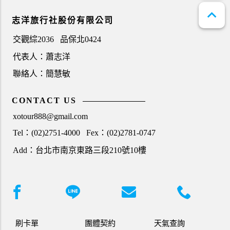
expand_less
志洋旅行社股份有限公司
交觀綜2036
品保北0424
代表人：蕭志洋
聯絡人：簡慧敏
CONTACT US
xotour888@gmail.com
Tel：(02)2751-4000
Fex：(02)2781-0747
Add：台北市南京東路三段210號10樓
刷卡單
團體契約
天氣查詢