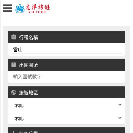
assignment
行程名稱
looks_one
出團團號
public
旅遊地區