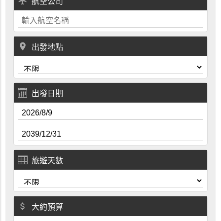
local_airport
航空公司
place
出發地點
出發日期
旅遊天數
attach_money
大約預算