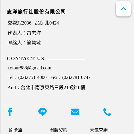
expand_less
志洋旅行社股份有限公司
交觀綜2036
品保北0424
代表人：蕭志洋
聯絡人：簡慧敏
CONTACT US
xotour888@gmail.com
Tel：(02)2751-4000
Fex：(02)2781-0747
Add：台北市南京東路三段210號10樓
刷卡單
團體契約
天氣查詢