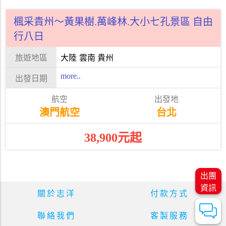
楓采貴州～黃果樹.萬峰林.大小七孔景區 自由
行八日
大陸
雲南 貴州
more..
澳門航空
台北
38,900元起
出團
資訊
關於志洋
付款方式
聯絡我們
客製服務