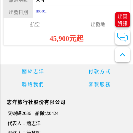
大陸
more..
出團
資訊
45,900元起
expand_less
關於志洋
付款方式
聯絡我們
客製服務
志洋旅行社股份有限公司
交觀綜2036
品保北0424
代表人：蕭志洋