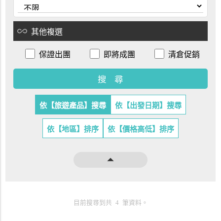
all_inclusive
其他複選
保證出團
即將成團
清倉促銷
依【旅遊產品】搜尋
依【出發日期】搜尋
依【地區】排序
依【價格高低】排序
arrow_drop_up
目前搜尋到共 4 筆資料。