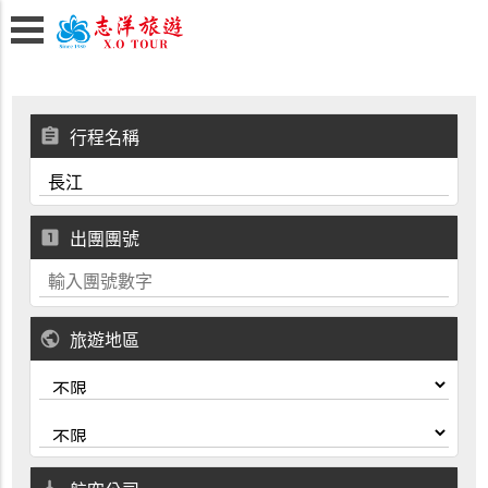
assignment
行程名稱
looks_one
出團團號
public
旅遊地區