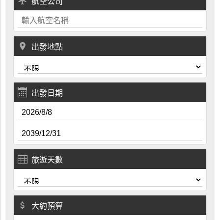
local_airport
航空公司
place
出發地點
出發日期
旅遊天數
attach_money
大約預算