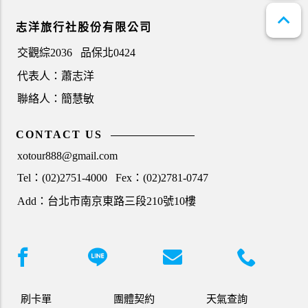
expand_less
志洋旅行社股份有限公司
交觀綜2036
品保北0424
代表人：蕭志洋
聯絡人：簡慧敏
CONTACT US
xotour888@gmail.com
Tel：(02)2751-4000
Fex：(02)2781-0747
Add：台北市南京東路三段210號10樓
刷卡單
團體契約
天氣查詢