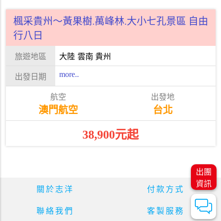
楓采貴州～黃果樹.萬峰林.大小七孔景區 自由
行八日
大陸
雲南 貴州
more..
澳門航空
台北
38,900元起
出團
資訊
關於志洋
付款方式
聯絡我們
客製服務