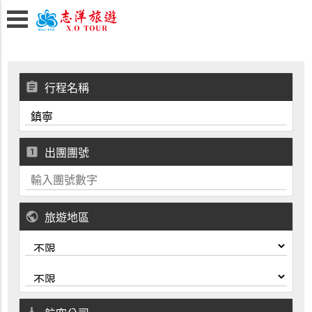
assignment
行程名稱
looks_one
出團團號
public
旅遊地區