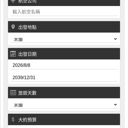
local_airport
航空公司
place
出發地點
出發日期
旅遊天數
attach_money
大約預算