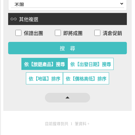
all_inclusive
其他複選
保證出團
即將成團
清倉促銷
依【旅遊產品】搜尋
依【出發日期】搜尋
依【地區】排序
依【價格高低】排序
arrow_drop_up
目前搜尋到共 1 筆資料。