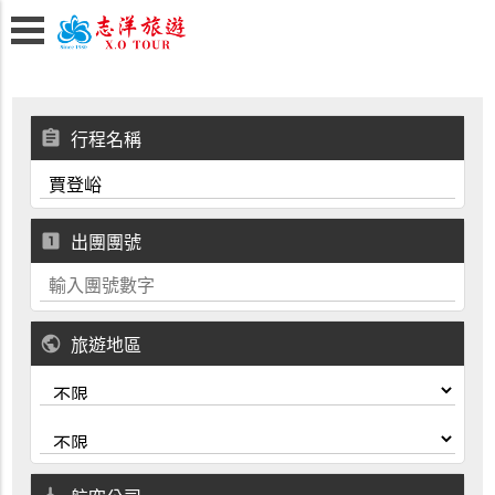
assignment
行程名稱
looks_one
出團團號
public
旅遊地區