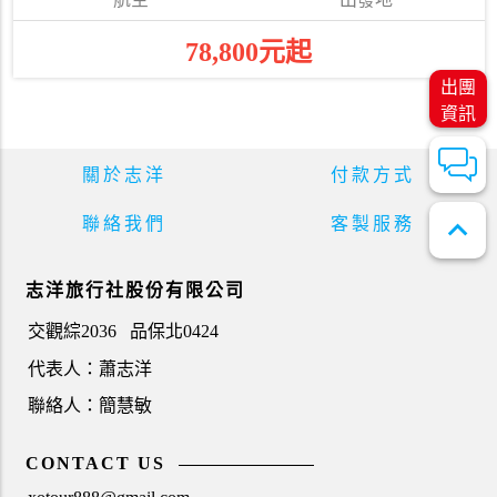
78,800元起
出團
資訊
關於志洋
付款方式
expand_less
聯絡我們
客製服務
志洋旅行社股份有限公司
交觀綜2036
品保北0424
代表人：蕭志洋
聯絡人：簡慧敏
CONTACT US