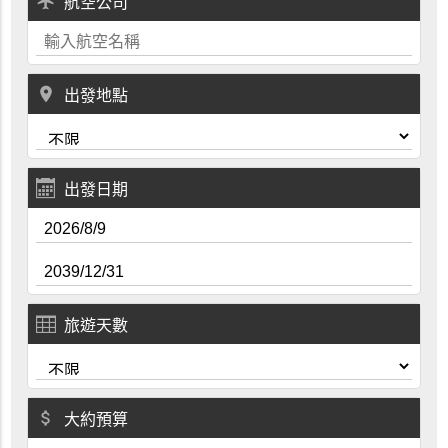
local_airport
航空公司
place
出發地點
出發日期
旅遊天數
attach_money
大約預算