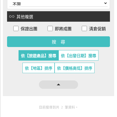
all_inclusive
其他複選
保證出團
即將成團
清倉促銷
依【旅遊產品】搜尋
依【出發日期】搜尋
依【地區】排序
依【價格高低】排序
arrow_drop_up
目前搜尋到共 2 筆資料。