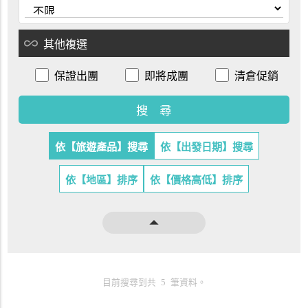
all_inclusive
其他複選
保證出團
即將成團
清倉促銷
依【旅遊產品】搜尋
依【出發日期】搜尋
依【地區】排序
依【價格高低】排序
arrow_drop_up
目前搜尋到共 5 筆資料。