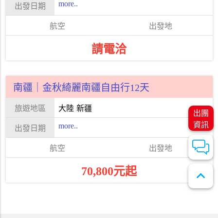
more..
請電洽
南疆｜金秋綺麗南疆自由行12天
大陸
新疆
出團
資訊
more..
70,800元起
expand_less