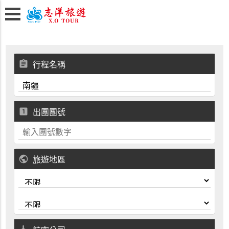
assignment
行程名稱
looks_one
出團團號
public
旅遊地區