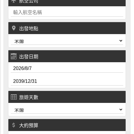
local_airport
航空公司
place
出發地點
出發日期
旅遊天數
attach_money
大約預算