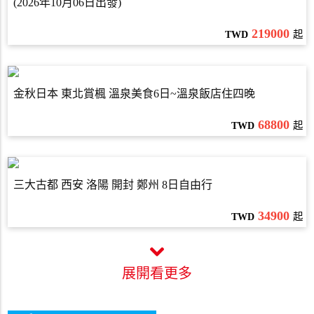
(2026年10月06日出發)
219000
TWD
起
金秋日本 東北賞楓 溫泉美食6日~溫泉飯店住四晚
68800
TWD
起
三大古都 西安 洛陽 開封 鄭州 8日自由行
34900
TWD
起
展開看更多