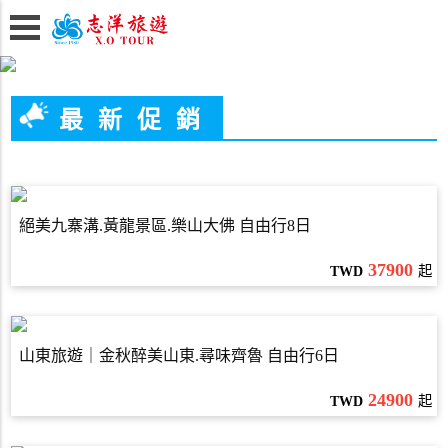
最新促銷
絕美九寨溝.黃龍景區.樂山大佛 自由行8日
37900
TWD
起
山東旅遊｜金秋醉美山東.尋味齊魯 自由行6日
24900
TWD
起