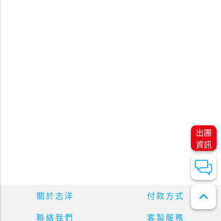
出團
資訊
expand_less
關於志洋
付款方式
聯絡我們
客製服務