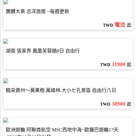
團體大表 志洋旅遊 ~每週更新
電洽
TWD
起
湖南 張家界 鳳凰芙蓉鎮8日 自由行
31900
TWD
起
楓采貴州～黃果樹.萬峰林.大小七孔景區 自由行八日
38900
TWD
起
歐洲遊輪 阿聯酋航空 MSC西地中海~歐羅巴遊輪17天