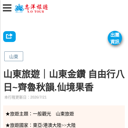
出團
資訊
山東
山東旅遊｜山東金鑽 自由行八
日~齊魯秋韻.仙境果香
本行程更新日：2026/7/21
★旅遊主題：
一般觀光 山東旅遊
★旅遊國家：
東亞/港澳大陸>>大陸