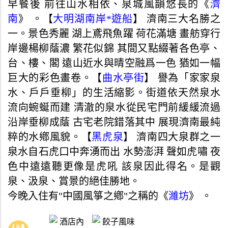
早餐後 前往山水相依、泉城風韻悠長的《
濟
南
》 。【
大明湖南岸*遊船
】 濟南三大名勝之
一。景色秀麗 湖上鳶飛魚躍 荷花滿塘 畫舫穿行
岸邊楊柳蔭濃 繁花似錦 其間又點綴著各色亭、
台、樓、閣 遠山近水與晴空融爲一色 猶如一幅
巨大的彩色畫卷。【
曲水亭街
】 譽為「家家泉
水、戶戶垂柳」的生活縮影。街道依天然泉水
流向蜿蜒而建 清澈的泉水從民宅門前緩緩流過
沿岸垂柳成蔭 古宅老院錯落其中 展現濟南最純
粹的水鄕風貌。【
黑虎泉
】 濟南四大泉群之一
泉水自石虎口中奔湧而出 水勢澎湃 聲如虎嘯 夜
色中遠遠聽更像是虎吼 該泉因此得名。是觀
泉、汲泉、賞景的絕佳勝地。
今晚入住有"中國風箏之鄕"之稱的《
濰坊
》 。
酒店內
餃子風味