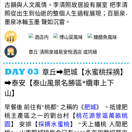
古韻與人文風情。李清照故居設有展室 把李清
照從出生到仙逝的整個人生過程展現；百脈泉-
墨泉冰輪玉墨 聲如沉雷。
酒店内
博山菜風味
糖醋魚風味
章丘˙清照泉城易安悅酒店 或同級
章丘➡肥城【水蜜桃採摘】
➡泰安【泰山風景名勝區*纜車上下
山】
早餐後 前往有"桃都" 之稱的《
肥城
》 。抵達肥
桃主產區之一的劉台村【
桃花源景區萬畝桃
園
】 安排【
採摘水蜜桃
】 “天上蟠桃 人間肥