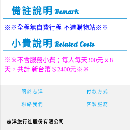
備註說明
Remark
※※全程無自費行程 不進購物站※※
小費說明
Related Costs
※※不含服務小費；毎人
毎
天300元ｘ8
天，共計 新台幣＄2400
元
※※
關於志洋
付款方式
聯絡我們
客製服務
志洋旅行社股份有限公司