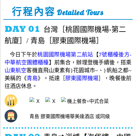
行程內容
Detailed Tours
台灣［桃園國際機場-第二
航廈］/ 青島［膠東國際機場］
今日下午
於
桃園國際機場第二航站
【
7號櫃檯後方-
中華航空團體櫃檯
】
前集合
，
辦理登機手續後
，
搭乘
山東航空
客機直飛山東素有
}
花園城市
~
、
}
帆船之都
~
美稱的《
青島
》
。
抵
達
［
膠東國際機場
］，
晚餐後前
往酒店休息
。
Ｘ
Ｘ
機上餐食+中式合菜
青島˙膠東國際機場華美達酒店 或同級