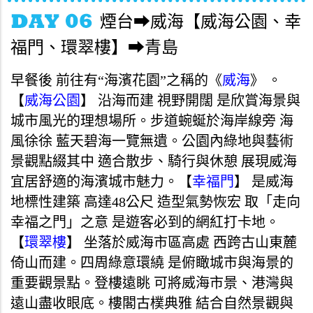
煙台➡威海【威海公園、幸
福門、環翠樓】➡青島
早餐後 前往有“海濱花園”之稱的《
威海
》 。
【
威海公園
】 沿海而建 視野開闊 是欣賞海景與
城市風光的理想場所。步道蜿蜒於海岸線旁 海
風徐徐 藍天碧海一覽無遺。公園內綠地與藝術
景觀點綴其中 適合散步、騎行與休憩 展現威海
宜居舒適的海濱城市魅力。【
幸福門
】 是威海
地標性建築 高達48公尺 造型氣勢恢宏 取「走向
幸福之門」之意 是遊客必到的網紅打卡地。
【
環翠樓
】 坐落於威海市區高處 西跨古山東麓
倚山而建。四周綠意環繞 是俯瞰城市與海景的
重要觀景點。登樓遠眺 可將威海市景、港灣與
遠山盡收眼底。樓閣古樸典雅 結合自然景觀與