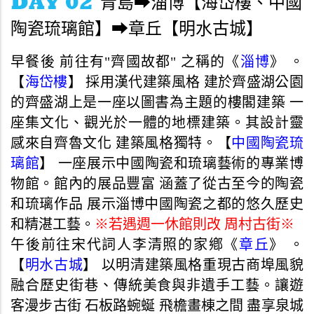
青島➡淄博【海岱樓、中國
陶瓷琉璃館】➡章丘【明水古城】
早餐後 前往有"齊國故都" 之稱的《
淄博
》 。
【
海岱樓
】 採用漢代建築風格 建於齊盛湖公園
的齊盛湖上是一座以圖書為主題的樓閣建築 一
座集文化、觀光於一體的地標建築。其設計靈
感來自齊魯文化 建築風格獨特。【
中國陶瓷琉
璃館
】 一座展示中國陶瓷和琉璃藝術的專業博
物館。館內的展品豐富 涵蓋了從古至今的陶瓷
和琉璃作品 展示淄博中國陶瓷之都的悠久歷史
和精湛工藝。
※若遇週一休館則改 周村古街※
午後前往宋代詞人李清照的家鄕《
章丘
》 。
【
明水古城
】 以明清建築風格重現古商埠風貌
融合歷史街巷、傳統美食與非遺手工藝。讓遊
客漫步古街 石板路蜿蜒 飛檐畫棟之間 盡享泉城