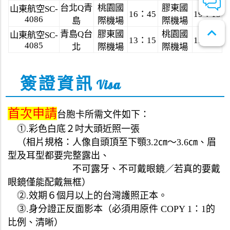
台
北
青
桃園國
膠東國
Q
山東航
空
SC-
16
：
45
19
：
15
4086
島
際機場
際機場
expand_less
青
島
台
膠東國
桃園國
Q
山東航
空
SC-
13
：
15
15
：
45
4085
北
際機場
際機場
簽證資訊
Visa
首次
申請
台胞
卡
所需文件如下：
⓵
.
彩色白底２吋大頭近照一張
（
相片
規格：人像自頭頂至下顎
3.2
㎝～3.6㎝、眉
型及耳型都要完整露出、
不可露牙
、不可戴眼鏡
／
若真的要戴
眼鏡
僅
能配戴無框）
⓶
.效期６個月以上的台灣護照正本。
⓷
.
身分證正反面影本（必須用原件 COPY 1：1
的
比例、清晰）