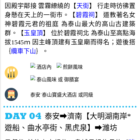
因殿宇鄰接 雲霧繚繞的【
天街
】 行走時彷彿置
身懸在天上的一街市。【
碧霞祠
】 道教著名女
神碧霞元君的祖庭 為泰山最大的高山古建築
群。【
玉皇頂
】 位於碧霞祠北 為泰山至高點海
拔1545ｍ 因主峰頂建有玉皇廟而得名；遊後搭
｛
纜車下山
｝。
酒店內
煎餅風味
泰山風味 或 御膳宴
泰安˙泰山寶盛大酒店 或同級
泰安➡濟南【大明湖南岸*
遊船、曲水亭街、黑虎泉】➡濰坊