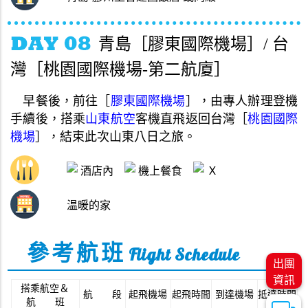
青島［膠東國際機場］/ 台
灣［桃園國際機場-第二航廈］
早餐後
，
前往
［
膠東國際機場
］，
由專人辦理登機
手續後
，
搭乘
山東航空
客機直飛返回台灣
［
桃園國際
機場
］，
結束此次山東八日之旅
。
酒店內
機上餐食
Ｘ
温暖的家
參考航班
Flight Schedule
出團
資訊
搭乘航空
＆
航 段
起飛機場
起飛時間
到達機場
抵達時間
航 班