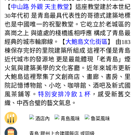
【
中山路 外觀 天主教堂
】這座教堂建於本世紀
30年代初 是青島最具代表性的哥德式建築地標
也是中國唯一的祝聖教堂。它屹立於老城區的
高崗之上 與遠處的棧橋遙相呼應 構成了青島最
經典的城市輪廓線。【
大鮑島文化街區
】 由183
棟保存完好的里院建築所組成 這裡不僅是青島
近代城市的發源地 更是最能體現「老青島」煙
火氣與建築美學的文化客廳。近年來城市更新
大鮑島這裡聚集了文創商店、畫廊、書房、里
院記憶博物館、小吃、咖啡館、酒吧及新式國
風茶鋪等。
特別安排冷飲１杯
，感受新舊交
織、中西合璧的藝文氣息。
酒店內
青島風味
魯菜風味
青島˙膠州上合建國飯店 或同級