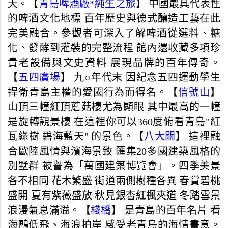
天。【
青島啤酒廠*純生之旅
】 中國最具代表性
的啤酒文化地標 百年歷史與德式釀造工藝在此
完美融合。參觀者可深入了解啤酒從選料、糖
化、發酵到灌裝的完整流程 館內還收藏多項珍
貴老設備與文史資料 展現品牌的百年傳奇。
【
五四廣場
】 九○年代末 因紀念五四運動學生
捍衛青島主權的愛國行為而得名。【
信號山
】
山頂三幢紅頂蘑菇樓尤為顯眼 其中最高的一幢
是旋轉觀景樓 在這裡你可以360度俯看青島"紅
瓦綠樹 碧海藍天" 的景色。【
八大關
】 這裡融
合歐陸風情與濱海景致 匯集20多國建築風格的
別墅群 被譽為「萬國建築博覽會」。四季美景
各不相同 花木繁盛 街道兩側樹種各異 春賞碧桃
盛開 夏有紫薇盛放 秋見銀杏紅楓夾道 冬踏雪景
浪漫氣息滿溢。【
棧橋
】 是青島的百年名片 看
海鷗低飛、海浪拍岸 感受老青島的海情畫意。