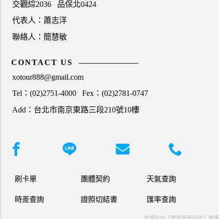
交觀綜2036
品保北0424
代表人：蕭志洋
聯絡人：簡慧敏
CONTACT US
xotour888@gmail.com
Tel：(02)2751-4000
Fex：(02)2781-0747
Add：台北市南京東路三段210號10樓
刷卡單
團體契約
天氣查詢
時差查詢
證照切結書
匯率查詢
本網站由【豐宸電商科技】維護