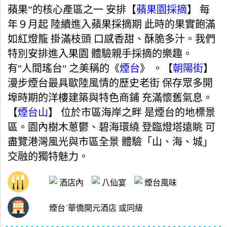
蘋果”的核心產區之一 安排【
蘋果園採摘
】 每
年９月起 陸續進入蘋果採摘期 此時的果實飽滿
如紅燈籠 掛滿枝頭 口感香甜、酥脆多汁。我們
特別安排進入果園 體驗親手採摘的樂趣。
有"人間瑤台" 之美稱的《
煙台
》 。【
朝陽街
】
漫步煙台最具歐陸風情的歷史老街 保存眾多開
埠時期的洋樓建築與特色商鋪 充滿懷舊氣息。
【
煙台山
】 位於市區海岸之畔 是煙台的地標景
區。園內樹木蔥鬱、碧海環繞 登臨燈塔遠眺 可
盡覽港灣風光與市區全景 體驗「山、海、城」
交融的獨特魅力。
酒店內
八仙宴
煙台風味
煙台˙華僑開元酒店 或同級