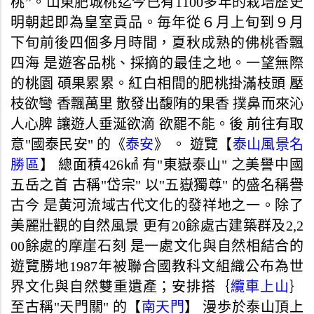
桃”。山東肥城桃迄今已有1100多年的栽培歷史
明朝起即為皇室貢品。毎年從６月上旬到９月
下旬前後四個多月時間，夏秋成熟的佛桃香飄
四海 是遊客品桃、採摘的最佳之地。一望無際
的桃園 碩果累累。紅白相間的肥桃掛滿枝頭 壓
枝欲彎 香飄萬里 散發出馥陏的果香 撲鼻而來沁
人心脾 讓遊人垂涎欲滴 欲罷不能。後 前往有取
意"國泰民安" 的《
泰安
》 。 遊覽【
泰山風景名
勝區
】 總面積426㎢ 有"東嶽泰山" 之美譽中國
五岳之首 古稱"岱宗" 以"五嶽獨尊" 的盛名稱譽
古今 是黄河流域古代文化的發祥地之一。除了
美麗壯觀的自然風景 更有20餘處古建築群及2,2
00餘處的摩崖石刻 是一處文化與自然相結合的
遊覽勝地1987年被聯合國教科文組織公布為世
界文化與自然雙重遺產；安排搭｛
纜車上山
｝
至古稱"天門關" 的【
南天門
】 漫歩於泰山頂上