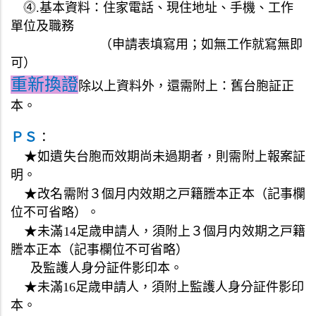
⓸
.
基本資料：住家電話、現住地址、手機、工作
單位及職務
（申請表填寫用；如無工作就寫無即
可）
重
新換證
除以上
資料外
，
還需
附上：
舊台胞証
正
本
。
ＰＳ
：
★
如遺失台胞而效期尚未過期者
，則
需附上報案証
明
。
★
改名需附３個月内效期之戸籍謄本
正本（記事欄
位不可省略）
。
★
未滿14足歳申請人，須附上３個月内效期之戸籍
謄本正本
（記事欄位不可省略）
及監護人身分証件影印本。
★
未滿16足歳申請人，須附上監護人身分証件影印
本
。