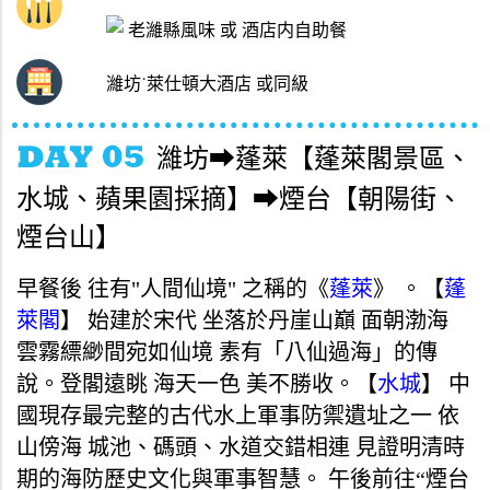
老濰縣風味 或 酒店内自助餐
濰坊˙萊仕頓大酒店 或同級
濰坊➡蓬萊【蓬萊閣景區、
水城、蘋果園採摘】➡煙台【朝陽街、
煙台山】
早餐後 往有"人間仙境" 之稱的《
蓬萊
》 。【
蓬
萊閣
】 始建於宋代 坐落於丹崖山巔 面朝渤海
雲霧縹緲間宛如仙境 素有「八仙過海」的傳
說。登閣遠眺 海天一色 美不勝收。【
水城
】 中
國現存最完整的古代水上軍事防禦遺址之一 依
山傍海 城池、碼頭、水道交錯相連 見證明清時
期的海防歷史文化與軍事智慧。 午後前往“煙台