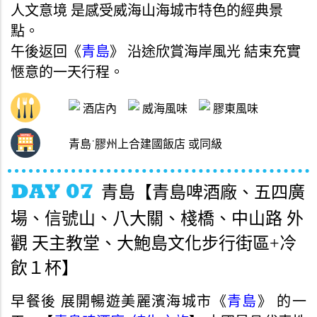
人文意境 是感受威海山海城市特色的經典景
點。
午後返回《
青島
》 沿途欣賞海岸風光 結束充實
愜意的一天行程。
酒店內
威海風味
膠東風味
青島˙膠州上合建國飯店 或同級
青島【青島啤酒廠、五四廣
場、信號山、八大關、棧橋、中山路 外
觀 天主教堂、大鮑島文化步行街區+冷
飲１杯】
早餐後 展開暢遊美麗濱海城市《
青島
》 的一