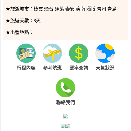
★旅遊城市：
棲霞 煙台 蓬萊 泰安 濟南 淄博 青州 青島
★旅遊天數：
8天
★出發地點：
行程內容
參考航班
匯率查詢
天氣狀況
聯絡我們