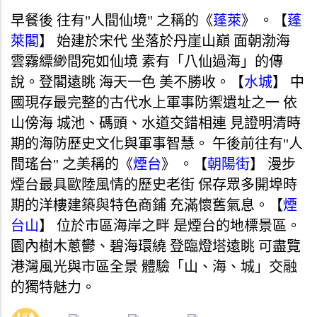
早餐後 往有"人間仙境" 之稱的《
蓬萊
》 。【
蓬
萊閣
】 始建於宋代 坐落於丹崖山巔 面朝渤海
雲霧縹緲間宛如仙境 素有「八仙過海」的傳
說。登閣遠眺 海天一色 美不勝收。【
水城
】 中
國現存最完整的古代水上軍事防禦遺址之一 依
山傍海 城池、碼頭、水道交錯相連 見證明清時
期的海防歷史文化與軍事智慧。 午後前往有"人
間瑤台" 之美稱的《
煙台
》 。【
朝陽街
】 漫步
煙台最具歐陸風情的歷史老街 保存眾多開埠時
期的洋樓建築與特色商鋪 充滿懷舊氣息。【
煙
台山
】 位於市區海岸之畔 是煙台的地標景區。
園內樹木蔥鬱、碧海環繞 登臨燈塔遠眺 可盡覽
港灣風光與市區全景 體驗「山、海、城」交融
的獨特魅力。