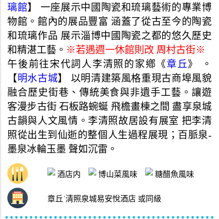
璃館
】 一座展示中國陶瓷和琉璃藝術的專業博
物館。館內的展品豐富 涵蓋了從古至今的陶瓷
和琉璃作品 展示淄博中國陶瓷之都的悠久歷史
和精湛工藝。
※若遇週一休館則改 周村古街※
午後前往宋代詞人李清照的家鄕《
章丘
》 。
【
明水古城
】 以明清建築風格重現古商埠風貌
融合歷史街巷、傳統美食與非遺手工藝。讓遊
客漫步古街 石板路蜿蜒 飛檐畫棟之間 盡享泉城
古韻與人文風情。李清照故居設有展室 把李清
照從出生到仙逝的整個人生過程展現；百脈泉-
墨泉冰輪玉墨 聲如沉雷。
酒店内
博山菜風味
糖醋魚風味
章丘˙清照泉城易安悅酒店 或同級