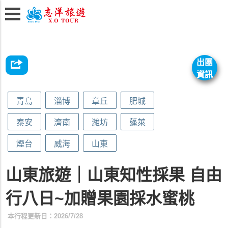
出團
資訊
青島
淄博
章丘
肥城
泰安
濟南
濰坊
蓬萊
煙台
威海
山東
山東旅遊｜山東知性採果 自由
行八日~加贈果園採水蜜桃
本行程更新日：2026/7/28