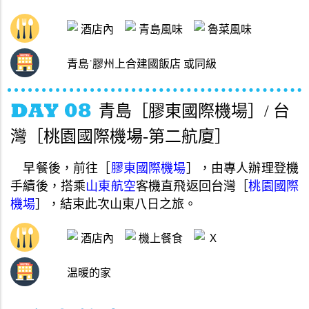
酒店內
青島風味
魯菜風味
青島˙膠州上合建國飯店 或同級
青島［膠東國際機場］/ 台
灣［桃園國際機場-第二航廈］
早餐後
，
前往
［
膠東國際機場
］，
由專人辦理登機
手續後
，
搭乘
山東航空
客機直飛返回台灣
［
桃園國際
機場
］，
結束此次山東八日之旅
。
酒店內
機上餐食
Ｘ
温暖的家