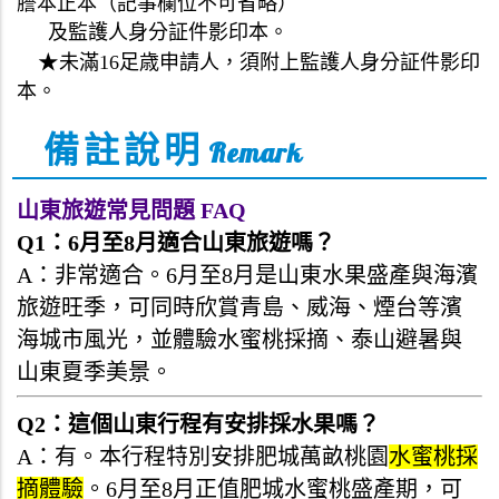
謄本正本
（記事欄位不可省略）
及監護人身分証件影印本。
★
未滿16足歳申請人，須附上監護人身分証件影印
本
。
備註說明
Remark
山東旅遊常見問題 FAQ
Q1：6月至8月適合山東旅遊嗎？
A：非常適合。6月至8月是山東水果盛產與海濱
旅遊旺季，可同時欣賞青島、威海、煙台等濱
海城市風光，並體驗水蜜桃採摘、泰山避暑與
山東夏季美景。
Q2：這個山東行程有安排採水果嗎？
A：有。本行程特別安排肥城萬畝桃園
水蜜桃採
摘體驗
。6月至8月正值肥城水蜜桃盛產期，可