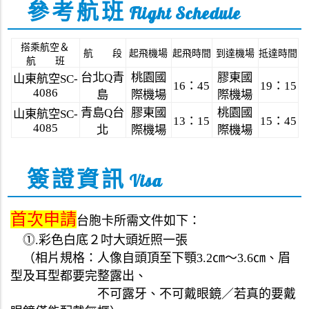
參考航班
Flight Schedule
搭乘航空
＆
航 段
起飛機場
起飛時間
到達機場
抵達時間
航 班
台
北
青
桃園國
膠東國
Q
山東航
空
SC-
16
：
45
19
：
15
4086
島
際機場
際機場
青
島
台
膠東國
桃園國
Q
山東航
空
SC-
13
：
15
15
：
45
4085
北
際機場
際機場
簽證資訊
Visa
首次
申請
台胞
卡
所需文件如下：
⓵
.
彩色白底２吋大頭近照一張
（
相片
規格：人像自頭頂至下顎
3.2
㎝～3.6㎝、眉
型及耳型都要完整露出、
不可露牙
、不可戴眼鏡
／
若真的要戴