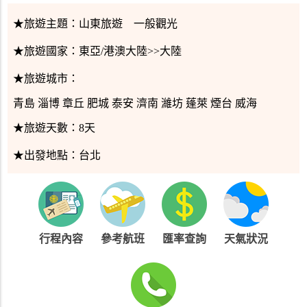
★旅遊主題：
山東旅遊 一般觀光
★旅遊國家：
東亞/港澳大陸>>大陸
★旅遊城市：
青島 淄博 章丘 肥城 泰安 濟南 濰坊 蓬萊 煙台 威海
★旅遊天數：
8天
★出發地點：
台北
行程內容
參考航班
匯率查詢
天氣狀況