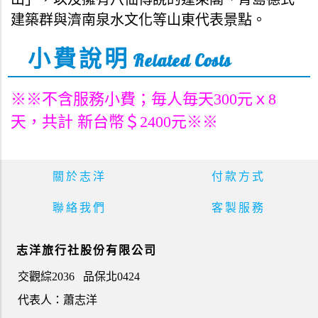
建築群與濟南泉水文化等山東代表景點。
小費說明
Related Costs
※※不含服務小費；毎人
毎
天300元ｘ8
天，共計 新台幣＄2400
元
※※
關於志洋
付款方式
聯絡我們
客製服務
志洋旅行社股份有限公司
交觀綜2036
品保北0424
代表人：蕭志洋