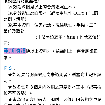
眼鏡
僅
能配戴無框）
⓶
.效期６個月以上的台灣護照正本。
⓷
.
身分證正反面影本（必須用原件 COPY 1：1
的
比例、清晰）
⓸
.
基本資料：住家電話、現住地址、手機、工作
單位及職務
（申請表填寫用；如無工作就寫無即
可）
重
新換證
除以上
資料外
，
還需
附上：
舊台胞証
正
本
。
ＰＳ
：
★
如遺失台胞而效期尚未過期者
，則
需附上報案証
明
。
★
改名需附３個月内效期之戸籍謄本
正本（記事欄
位不可省略）
。
★
未滿14足歳申請人，須附上３個月内效期之戸籍