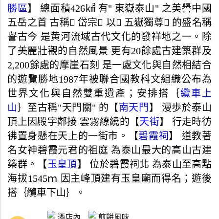
勝區
】 總面積426㎢ 有" 東嶽泰山" 之美譽中國
五岳之首 古稱 岱宗 以 五嶽獨尊 的盛名稱
譽古今 是黄河流域古代文化的發祥地之一。除
了美麗壯觀的自然風景 更有20餘處古建築群及
2,200餘處的摩崖石刻 是一處文化與自然相結合
的遊覽勝地1987年被聯合國教科文組織公布為
世界文化與自然雙重遺產；安排搭｛
纜車上
山
｝至古稱"天門關" 的【
南天門
】 漫歩於泰山
頂上因殿宇鄰接 雲霧繚繞的【
天街
】 行走時彷
彿置身懸在天上的一街市。【
碧霞祠
】 道教著
名女神碧霞元君的祖庭 為泰山最大的高山古建
築群。【
玉皇頂
】 位於碧霞祠北 為泰山至高點
海拔1545ｍ 因主峰頂建有玉皇廟而得名；遊後
搭｛纜車下山｝。
酒店內
煎餅風味