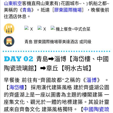
山東航空
客機直飛山東素有
}
花園城市
~
、
}
帆船之都
~
美稱的《
青島
》
。
抵
達
［
膠東國際機場
］，
晚餐後前
往酒店休息
。
Ｘ
Ｘ
機上餐食+中式合菜
青島˙膠東國際機場華美達酒店 或同級
青島➡淄博【海岱樓、中國
陶瓷琉璃館】➡章丘【明水古城】
早餐後 前往有"齊國故都"之稱的《
淄博
》 。
【
海岱樓
】 採用漢代建築風格 建於齊盛湖公園
的齊盛湖上是一座以圖書為主題的樓閣建築 一
座集文化、觀光於一體的地標建築。其設計靈
感來自齊魯文化 建築風格獨特。【
中國陶瓷琉