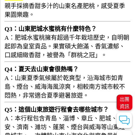
親手採摘香甜多汁的山東名產肥桃，感受夏季
果園樂趣。
Q3：山東肥城水蜜桃有什麼特色？
A：肥城水蜜桃擁有超過千年栽培歷史，自明朝
起即為皇室貢品。果實碩大飽滿、香氣濃郁、
口感細緻香甜，被譽為「群桃之冠」。
Q4：夏天去山東會很熱嗎？
A：山東夏季氣候屬於乾爽型，沿海城市如青
島、煙台、威海海風涼爽，相較南方城市較不
悶熱，非常適合夏季避暑旅遊。
出團
資訊
Q5：這個山東旅遊行程會去哪些城市？
A：本行程包含青島、淄博、章丘、肥城、泰
安、濟南、濰坊、蓬萊、煙台與威海等山東經