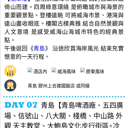
倚山而建。四周綠意環繞 是俯瞰城市與海景的
重要觀景點。登樓遠眺 可將威海市景、港灣與
遠山盡收眼底。樓閣古樸典雅 結合自然景觀與
人文意境 是感受威海山海城市特色的經典景
點。
午後返回《
青島
》 沿途欣賞海岸風光 結束充實
愜意的一天行程。
酒店內
威海風味
膠東風味
青島˙膠州上合建國飯店 或同級
青島【青島啤酒廠、五四廣
場、信號山、八大關、棧橋、中山路 外
觀 天主教堂、大鮑島文化步行街區+冷