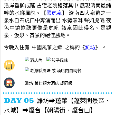
沿岸垂柳成蔭 古宅老院錯落其中 展現濟南最純
粹的水鄕風貌。【
黑虎泉
】 濟南四大泉群之一
泉水自石虎口中奔湧而出 水勢澎湃 聲如虎嘯 夜
色中遠遠聽更像是虎吼 該泉因此得名。是觀
泉、汲泉、賞景的絕佳勝地。
今晚入住有"中國風箏之鄕"之稱的《
濰坊
》 。
酒店內
餃子風味
老濰縣風味 或 酒店内自助餐
濰坊˙萊仕頓大酒店 或同級
濰坊➡蓬萊【蓬萊閣景區、
水城】➡煙台【朝陽街、煙台山】