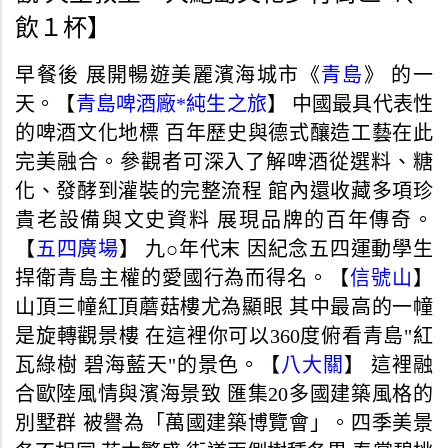
飲１杯】
早餐後 展開暢遊美麗濱海城市《
青島
》 的一
天。【
青島啤酒廠*純生之旅
】 中國最具代表性
的啤酒文化地標 百年歷史與德式釀造工藝在此
完美融合。參觀者可深入了解啤酒從選料、糖
化、發酵到灌裝的完整流程 館內還收藏多項珍
貴老設備與文史資料 展現品牌的百年傳奇。
【
五四廣場
】 九○年代末 因紀念五四運動學生
捍衛青島主權的愛國行為而得名。【
信號山
】
山頂三幢紅頂蘑菇樓尤為顯眼 其中最高的一幢
是旋轉觀景樓 在這裡你可以360度俯看青島"紅
瓦綠樹 碧海藍天"的景色。【
八大關
】 這裡融
合歐陸風情與濱海景致 匯集20多國建築風格的
別墅群 被譽為「萬國建築博覽會」。四季美景