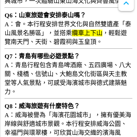
典城市，一次體驗山東山海文化與齊魯風情。
expand_less
Q6：山東旅遊會安排泰山嗎？
A：會。本行程安排世界文化與自然雙遺產「泰
山風景名勝區」，並搭乘
纜車上下山
，輕鬆遊
覽南天門、天街、碧霞祠與玉皇頂。
Q7：青島有哪些必遊景點？
A：青島行程包含青島啤酒廠、五四廣場、八大
關、棧橋、信號山、大鮑島文化街區與天主教
堂等人氣景點，可感受海濱城市與德式建築魅
力。
Q8：威海旅遊有什麼特色？
A：威海被譽為「海濱花園城市」，擁有優美海
岸線與舒適城市景觀。本行程安排威海公園、
幸福門與環翠樓，可欣賞山海交織的濱海風