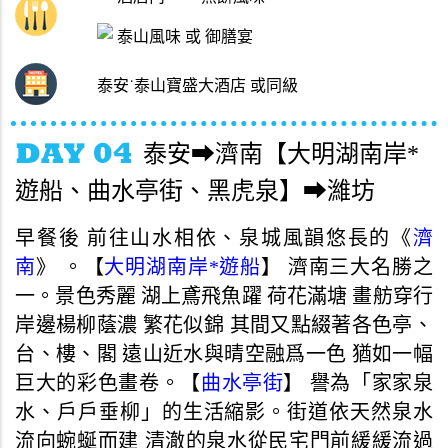
泰山風味 或 御膳宴
泰安˙泰山寶盛大酒店 或同級
泰安➡濟南【大明湖南岸*
遊船、曲水亭街、黑虎泉】➡濰坊
早餐後 前往山水相依、泉城風韻悠長的《
濟
南
》 。【
大明湖南岸*遊船
】 濟南三大名勝之
一。景色秀麗 湖上鳶飛魚躍 荷花滿塘 畫舫穿行
岸邊楊柳蔭濃 繁花似錦 其間又點綴著各色亭、
台、樓、閣 遠山近水與晴空融爲一色 猶如一幅
巨大的彩色畫卷。【
曲水亭街
】 譽為「家家泉
水、戶戶垂柳」的生活縮影。街道依天然泉水
流向蜿蜒而建 清澈的泉水從民宅門前緩緩流過