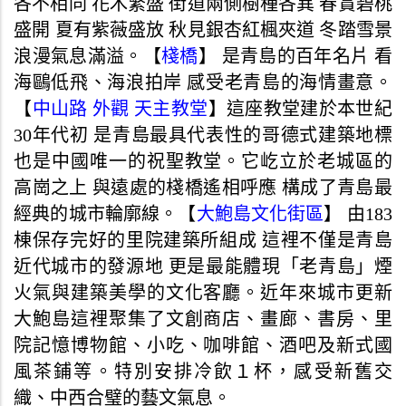
各不相同 花木繁盛 街道兩側樹種各異 春賞碧桃
盛開 夏有紫薇盛放 秋見銀杏紅楓夾道 冬踏雪景
浪漫氣息滿溢。【
棧橋
】 是青島的百年名片 看
海鷗低飛、海浪拍岸 感受老青島的海情畫意。
【
中山路 外觀 天主教堂
】這座教堂建於本世紀
30年代初 是青島最具代表性的哥德式建築地標
也是中國唯一的祝聖教堂。它屹立於老城區的
高崗之上 與遠處的棧橋遙相呼應 構成了青島最
經典的城市輪廓線。【
大鮑島文化街區
】 由183
棟保存完好的里院建築所組成 這裡不僅是青島
近代城市的發源地 更是最能體現「老青島」煙
火氣與建築美學的文化客廳。近年來城市更新
大鮑島這裡聚集了文創商店、畫廊、書房、里
院記憶博物館、小吃、咖啡館、酒吧及新式國
風茶鋪等。特別安排冷飲１杯，感受新舊交
織、中西合璧的藝文氣息。