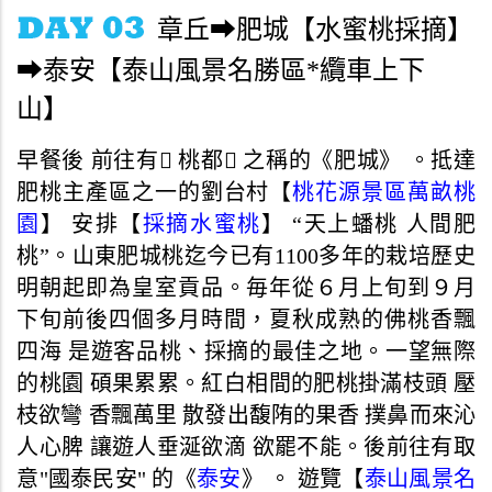
章丘➡肥城【水蜜桃採摘】
➡泰安【泰山風景名勝區*纜車上下
山】
早餐後 前往有 桃都 之稱的《肥城》 。抵達
肥桃主產區之一的劉台村【
桃花源景區萬畝桃
園
】 安排【
採摘水蜜桃
】 “天上蟠桃 人間肥
桃”。山東肥城桃迄今已有1100多年的栽培歷史
明朝起即為皇室貢品。毎年從６月上旬到９月
下旬前後四個多月時間，夏秋成熟的佛桃香飄
四海 是遊客品桃、採摘的最佳之地。一望無際
的桃園 碩果累累。紅白相間的肥桃掛滿枝頭 壓
枝欲彎 香飄萬里 散發出馥陏的果香 撲鼻而來沁
人心脾 讓遊人垂涎欲滴 欲罷不能。後前往有取
意"國泰民安" 的《
泰安
》 。 遊覽【
泰山風景名