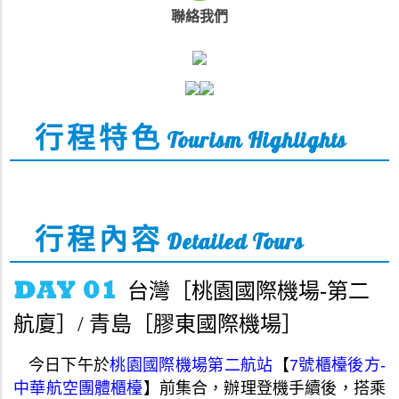
聯絡我們
行程特色
Tourism Highlights
行程內容
Detailed Tours
台灣［桃園國際機場-第二
航廈］/ 青島［膠東國際機場］
今日下午
於
桃園國際機場第二航站
【
7號櫃檯後方-
中華航空團體櫃檯
】
前集合
，
辦理登機手續後
，
搭乘