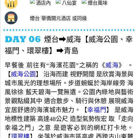
酒店內
八仙宴
煙台風味
煙台˙華僑開元酒店 或同級
煙台➡威海【威海公園、幸
福門、環翠樓】➡青島
早餐後 前往有“海濱花園”之稱的《
威海
》 。
【
威海公園
】 沿海而建 視野開闊 是欣賞海景與
城市風光的理想場所。步道蜿蜒於海岸線旁 海
風徐徐 藍天碧海一覽無遺。公園內綠地與藝術
景觀點綴其中 適合散步、騎行與休憩 展現威海
宜居舒適的海濱城市魅力。【
幸福門
】 是威海
地標性建築 高達48公尺 造型氣勢恢宏 取「走向
幸福之門」之意 是遊客必到的網紅打卡地。
【
環翠樓
】 坐落於威海市區高處 西跨古山東麓