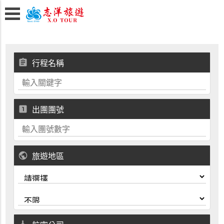
assignment
行程名稱
looks_one
出團團號
public
旅遊地區