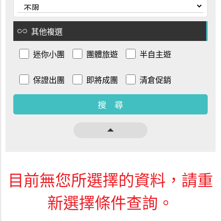
all_inclusive
其他複選
迷你小團
團體旅遊
半自主遊
保證出團
即將成團
清倉促銷
arrow_drop_up
目前無您所選擇的資料，請重
新選擇條件查詢。