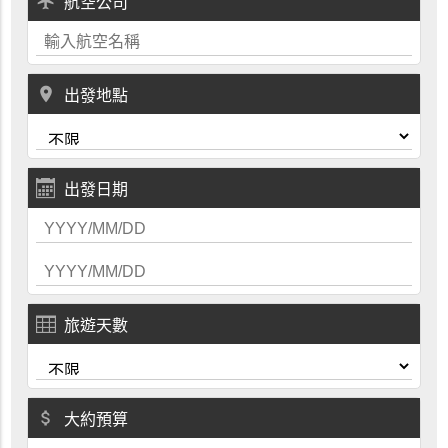
local_airport
航空公司
place
出發地點
出發日期
旅遊天數
attach_money
大約預算