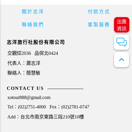
關於志洋
付款方式
出團
聯絡我們
客製服務
資訊
志洋旅行社股份有限公司
交觀綜2036
品保北0424
expand_less
代表人：蕭志洋
聯絡人：簡慧敏
CONTACT US
xotour888@gmail.com
Tel：(02)2751-4000
Fex：(02)2781-0747
Add：台北市南京東路三段210號10樓