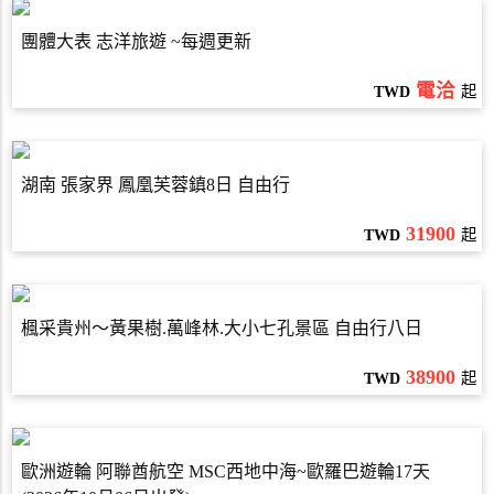
團體大表 志洋旅遊 ~每週更新
電洽
TWD
起
湖南 張家界 鳳凰芙蓉鎮8日 自由行
31900
TWD
起
楓采貴州～黃果樹.萬峰林.大小七孔景區 自由行八日
38900
TWD
起
歐洲遊輪 阿聯酋航空 MSC西地中海~歐羅巴遊輪17天