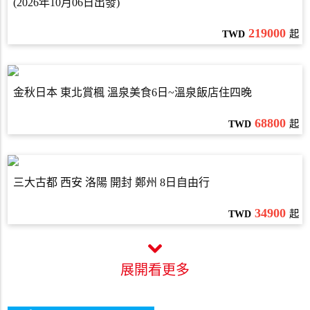
(2026年10月06日出發)
219000
TWD
起
金秋日本 東北賞楓 溫泉美食6日~溫泉飯店住四晚
68800
TWD
起
三大古都 西安 洛陽 開封 鄭州 8日自由行
34900
TWD
起
展開看更多