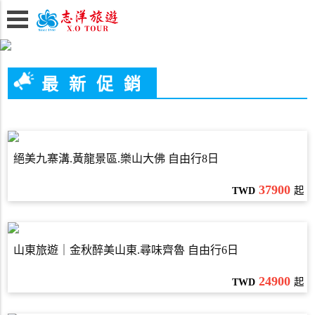
最新促銷
絕美九寨溝.黃龍景區.樂山大佛 自由行8日
37900
TWD
起
山東旅遊｜金秋醉美山東.尋味齊魯 自由行6日
24900
TWD
起