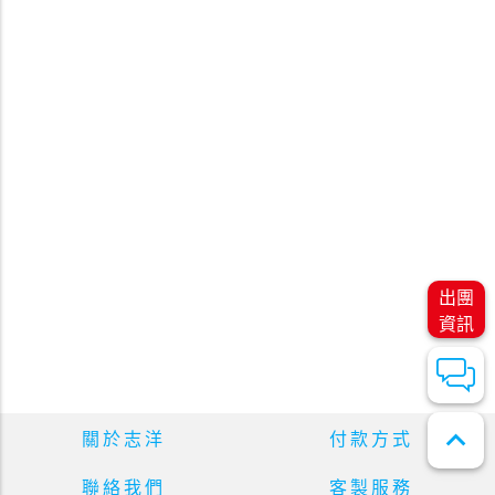
出團
資訊
expand_less
關於志洋
付款方式
聯絡我們
客製服務